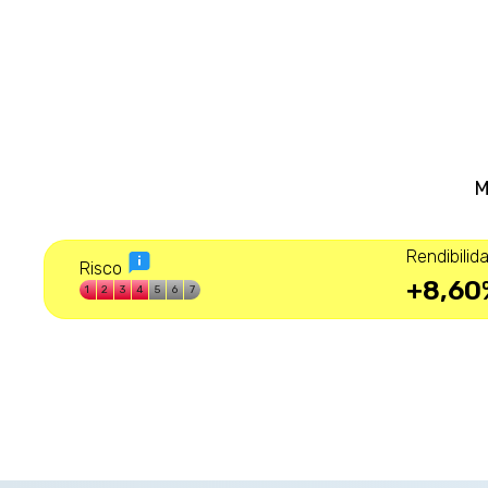
M
Rendibili
Risco
+8,60
1
2
3
4
5
6
7