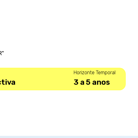
R"
Horizonte Temporal
tiva
3 a 5 anos