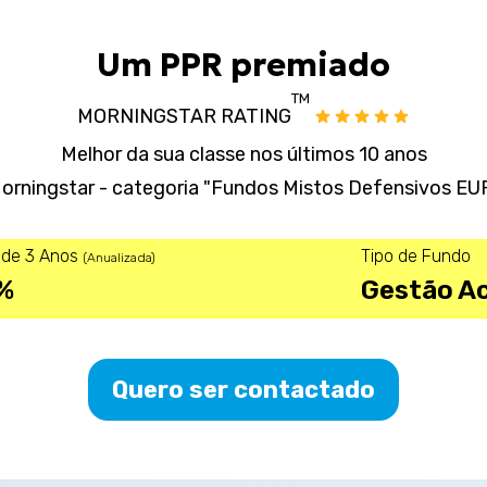
Um PPR premiado
TM
MORNINGSTAR RATING
Melhor da sua classe nos últimos 10 anos
orningstar - categoria "Fundos Mistos Defensivos EU
dade 3 Anos
Tipo de Fundo
(Anualizada)
%
Gestão Ac
Quero ser contactado