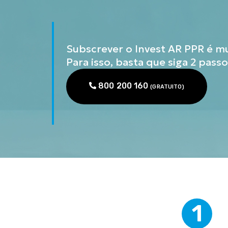
Subscrever o Invest AR PPR é mu
Para isso, basta que siga 2 passo
800 200 160
(GRATUITO)
1