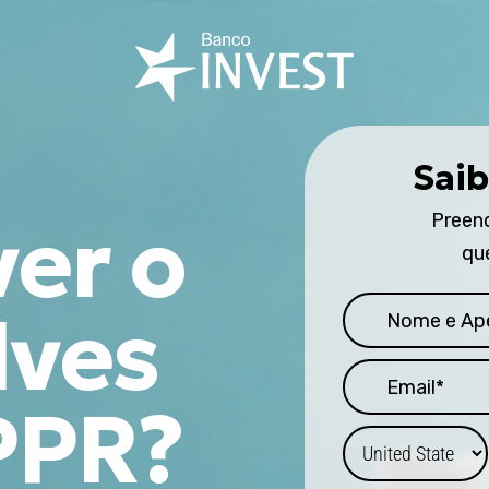
Saib
er o
Preen
qu
lves
PPR?