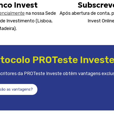
nco Invest
Subscreve
encialmente
na nossa Sede
Após abertura de conta, p
de Investimento (Lisboa,
Invest Onlin
Madeira).
tocolo PROTeste Invest
critores da PROTeste Investe obtêm vantagens exclus
 são as vantagens?