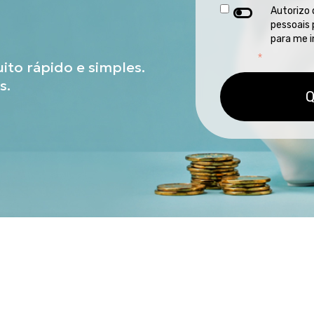
Autorizo 
pessoais 
para me i
*
ito rápido e simples.
s.